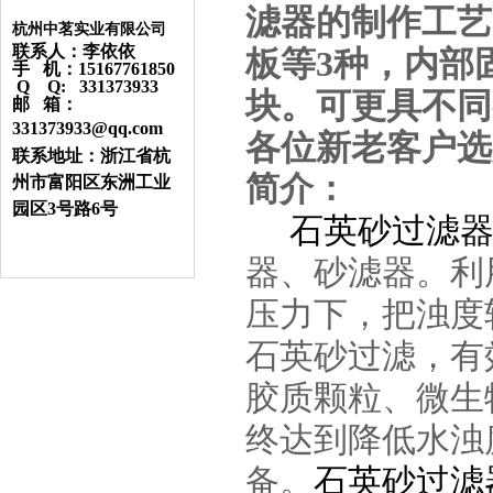
滤器的制作工艺
杭州中茗实业有限公司
联系人：李依依
板等3种，内部
手 机：15167761850
Q Q: 331373933
块。可更具不同
邮 箱：
331373933@qq.com
各位新老客户选
联系地址：浙江省杭
简介：
州市富阳区东洲工业
园区3号路6号
石英砂过滤器
器、砂滤器。利
压力下，把浊度
石英砂过滤，有
胶质颗粒、微生
终达到降低水浊
备。
石英砂过滤