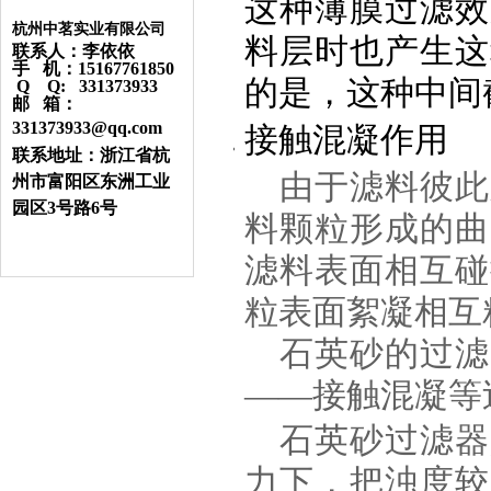
这种薄膜过滤效
杭州中茗实业有限公司
料层时也产生这
联系人：李依依
手 机：15167761850
的是，这种中间
Q Q: 331373933
邮 箱：
331373933@qq.com
接触混凝作用
联系地址：浙江省杭
由于滤料彼此
州市富阳区东洲工业
园区3号路6号
料颗粒形成的曲
滤料表面相互碰
粒表面絮凝相互
石英砂的
过滤
——
接触混凝等
石英砂过滤器
力下，把浊度较