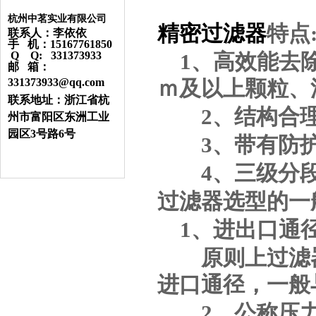
杭州中茗实业有限公司
精密过滤器
特点
联系人：李依依
手 机：15167761850
Q Q: 331373933
1
、高效能去
邮 箱：
331373933@qq.com
ｍ及以上颗粒、
联系地址：浙江省杭
2
、结构合
州市富阳区东洲工业
园区3号路6号
3
、带有防
4
、三级分
过滤器选型的一
1
、进出口通
原则上过滤器
进口通径，一般
2
、公称压