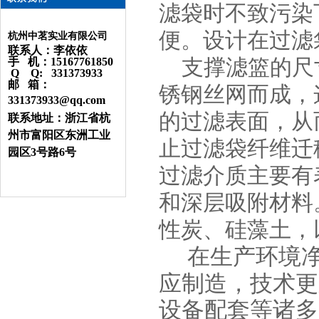
滤袋时不致污染
便。设计在过滤
杭州中茗实业有限公司
联系人：李依依
支撑滤篮的尺
手 机：15167761850
Q Q: 331373933
邮 箱：
锈钢丝网而成，
331373933@qq.com
的过滤表面，从
联系地址：浙江省杭
州市富阳区东洲工业
止过滤袋纤维迁
园区3号路6号
过滤介质主要有
和深层吸附材料
性炭、硅藻土，
在生产环境
应制造，技术更
设备配套等诸多