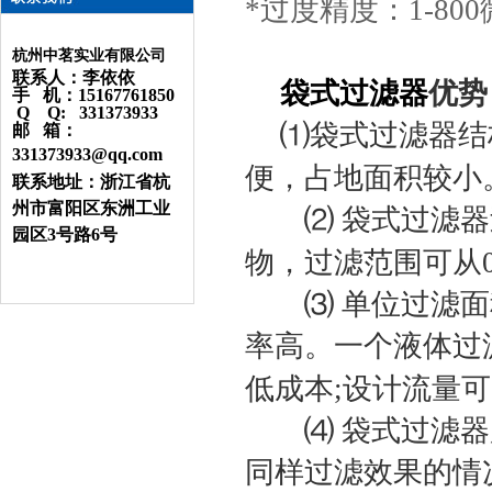
*过度精度：1-80
杭州中茗实业有限公司
联系人：李依依
袋式过滤器
优势
手 机：15167761850
Q Q: 331373933
⑴
袋式过滤器结
邮 箱：
331373933@qq.com
便，占地面积较小
联系地址：浙江省杭
州市富阳区东洲工业
⑵
袋式过滤器
园区3号路6号
物，过滤范围可从
⑶
单位过滤面
率高。一个液体过
低成本
;
设计流量可
⑷
袋式过滤器
同样过滤效果的情