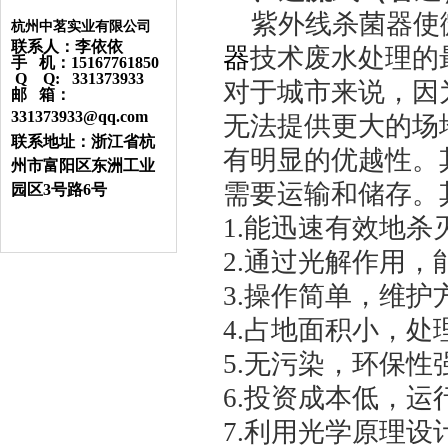
紫外线杀菌器使
杭州中茗实业有限公司
联系人：李依依
器
技术废水处理的
手 机：15167761850
Q Q: 331373933
对于城市来说，因
邮 箱：
331373933@qq.com
无法提供更大的场
联系地址：浙江省杭
有明显的优越性。
州市富阳区东洲工业
需要运输和储存。
园区3号路6号
1.能迅速有效地
2.通过光解作用
3.操作简单，维护
4.占地面积小，处
5.无污染，环保
6.投资成本低，
7.利用光学原理