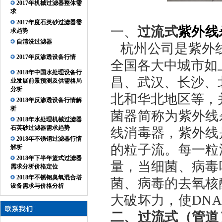
2017年机械过滤器整体需
求
2017年度石英砂过滤器需
一、
过流式
紫外线
求趋势
自清洗过滤器
杭州公司是紫外
2017年反渗透设备行情
全国各大中城市如
2018年中国水处理设备行
昌、武汉、长沙、
业发展前景预测及供需格局
分析
北和华北地区等，
2018年反渗透设备行情解
析
菌器简称为紫外线
2018年水处理机械过滤器
石英砂过滤器需求趋势
线消毒器，紫外线
2018年不锈钢过滤器行情
的粒子流。每一粒
解析
2018年下半年篮式过滤器
量，当细菌、病毒
需求分析价格定位
2018年不锈钢臭氧混合塔
菌、病毒的去氧核
设备需求与价格分析
大破坏力，使
DNA
二、过流式（管道