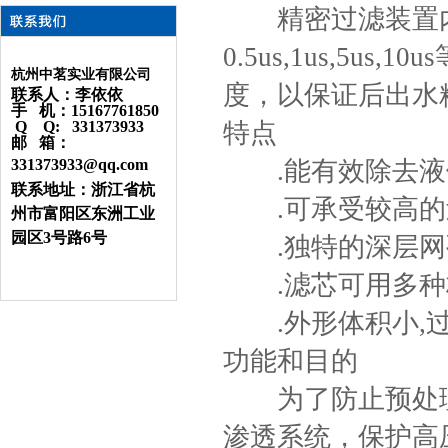
精密过滤装置内
0.5us,1us,5
杭州中茗实业有限公司
度，以保证后出水
联系人：李依依
手 机：15167761850
Q Q: 331373933
特点
邮 箱：
331373933@qq.com
.能有效除去液
联系地址：浙江省杭
.可承受较高的
州市富阳区东洲工业
园区3号路6号
.独特的深层网
.滤芯可用多种材
.外形体积小,过
功能和目的
为了防止预处理
渗透系统，保护高