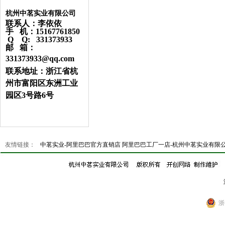
杭州中茗实业有限公司
联系人：李依依
手 机：15167761850
Q Q: 331373933
邮 箱：
331373933@qq.com
联系地址：浙江省杭
州市富阳区东洲工业
园区3号路6号
友情链接：
中茗实业-阿里巴巴官方直销店
阿里巴巴工厂一店-杭州中茗实业有限
浙