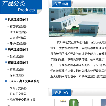
机械过滤器系列
阴离子交换器
+
石英砂过滤器
+
活性炭过滤器
+
多介质过滤器
杭州中茗实业有限公司是一家以水处理
+
除铁锰过滤器
设备、脱脓水处理设备、农村纯净水处理设
袋式过滤器系列
具有较强的技术开发与市场竞争能力，在长
精密过滤器
+
袋式过滤器
丰富的经验，享有良好的信誉。公司成立于1
精密过滤器系列
间、一个纯水处理不锈钢车间和一个A3钢
+
精密过滤器
学的雄厚技术力量，拥有各种水处理设备工
+
保安过滤器
业大型的水处理设备（不锈钢过滤器,袋式过
（混床）离子交换器系列
丰富项目运行经验及管理经验，公司主要生
备，软化水设备，矿泉水设备，灌装设备，
+
阴离子交换器
袋式过滤器厂家|袋式过滤器不锈钢|袋式过滤器中茗实业直销
配件设备，产品远销海内外，同时承接各中
+
阳离子交换器
洽谈业务！
+
混合离子交换器（混
床）