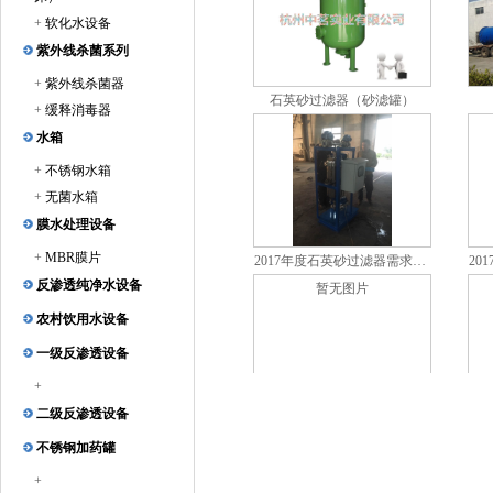
+
软化水设备
紫外线杀菌系列
+
紫外线杀菌器
石英砂过滤器（砂滤罐）
+
缓释消毒器
水箱
+
不锈钢水箱
+
无菌水箱
膜水处理设备
2017年度石英砂过滤器需求趋势
+
MBR膜片
暂无图片
反渗透纯净水设备
农村饮用水设备
一级反渗透设备
+
精密过滤器（精细过滤器）
二级反渗透设备
不锈钢加药罐
+