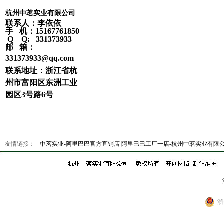
杭州中茗实业有限公司
联系人：李依依
手 机：15167761850
Q Q: 331373933
邮 箱：
331373933@qq.com
联系地址：浙江省杭
州市富阳区东洲工业
园区3号路6号
友情链接：
中茗实业-阿里巴巴官方直销店
阿里巴巴工厂一店-杭州中茗实业有限
浙