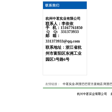
杭州中茗实业有限公司
联系人：李依依
手 机：15167761850
Q Q: 331373933
邮 箱：
331373933@qq.com
联系地址：浙江省杭
州市富阳区东洲工业
园区3号路6号
友情链接：
中茗实业-阿里巴巴官方直销店
阿里