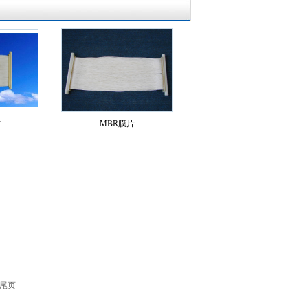
片
MBR膜片
 尾页