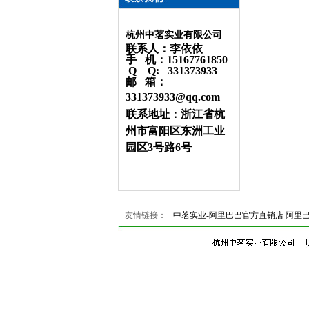
杭州中茗实业有限公司
联系人：李依依
手 机：15167761850
Q Q: 331373933
邮 箱：
331373933@qq.com
联系地址：浙江省杭
州市富阳区东洲工业
园区3号路6号
友情链接：
中茗实业-阿里巴巴官方直销店
阿里