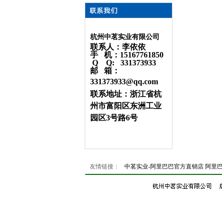
杭州中茗实业有限公司
联系人：李依依
手 机：15167761850
Q Q: 331373933
邮 箱：
331373933@qq.com
联系地址：浙江省杭
州市富阳区东洲工业
园区3号路6号
友情链接：
中茗实业-阿里巴巴官方直销店
阿里