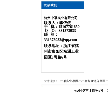
杭州中茗实业有限公司
联系人：李依依
手 机：15167761850
Q Q: 331373933
邮 箱：
331373933@qq.com
联系地址：浙江省杭
州市富阳区东洲工业
园区3号路6号
友情链接：
中茗实业-阿里巴巴官方直销店
阿里